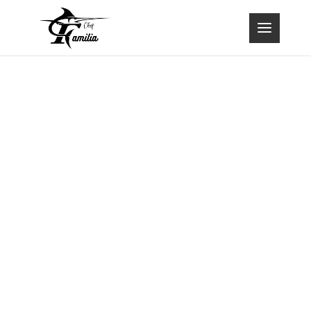
Aviso Legal y
Política
Privacidad
Datos legales
Restaurante Familia Chef
CIF Y4313996S