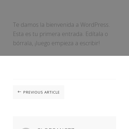
Te damos la bienvenida a WordPress.
Esta es tu primera entrada. Edítala o
bórrala, ¡luego empieza a escribir!
PREVIOUS ARTICLE
#